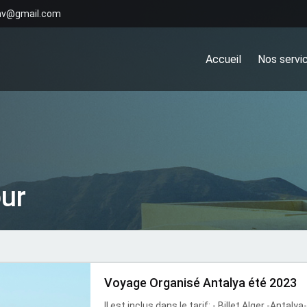
av@gmail.com
Accueil
Nos servi
our
Voyage Organisé Antalya été 2023
Il est inclus dans le tarif: - Billet Alger -Antalya-