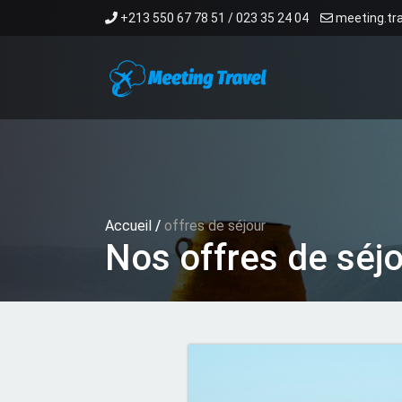
+213 550 67 78 51 / 023 35 24 04
meeting.tr
Accueil
/
offres de séjour
Nos offres de séj